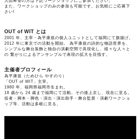
入団希望の方は下記ワークショップにご参加ください。
また、ワークショップのみの参加も可能です。お気軽にご応募下
さい!
OUT of WIT とは
2001 年、主宰・為平康規の個人ユニットとして福岡にて旗揚げ。
2012 年に東京での活動を開始。 為平康規の詩的な物語世界を、
シンプルな舞台装飾と独自の演劇空間で具現化し、様々な人々と
の 繋がりによるアンサンブルで表現の拡大を目指す。
主催者プロフィール
為平康規（ためひら やすのり）
「OUT of WIT」主宰。
1980 年、福岡県福岡市生まれ。
18 歳から 24 歳まで福岡にて活動。その後上京し、現在に至る。
役者・脚本・脚色・演出・演出助手・舞台監督・演劇ワークショ
ップ等、活動は多岐に亘る。