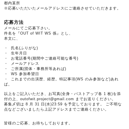
都内某所
※応募いただいたメールアドレスにご連絡させていただきます。
応募方法
メールにてご応募下さい。
件名を『OUT of WIT WS 係』とし、
本文に、
・ 氏名(ふりがな)
・ 生年月日
・ お電話番号(期間中ご連絡可能な番号)
・ メールアドレス
・ ご所属(団体・事務所等あれば)
・ WS 参加希望日
・ これまでの出演歴、経歴。特記事項(WS のみ参加など)あれ
ば。
以上をご記入いただき、お写真(全身・バストアップ各 1 枚)を添
付の上、outofwit.project@gmail.com までお送りください。
募集〆切は 8 月 31 日(水)23:59 を予定しております。 ご不明な
点などございましたら上記アドレスまでご連絡ください。
皆様のご応募、お待ちしております。