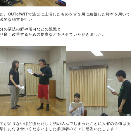
た、OUTofWITで過去に上演したものをＷＳ用に編纂した脚本を用いて
践的な稽古を行い、
分の演技の癖や傾向などの認識と、
り良く改善するための提案などをさせていただきました。
間が足りないほど慌ただしく詰め込んでしまったことに反省の余儀はあ
摯にお付き合いくださいました参加者の方々に感謝いたします！