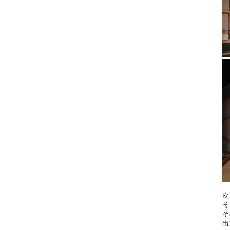
次
そ
そ
出